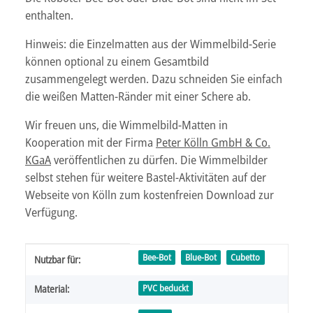
enthalten.
Hinweis: die Einzelmatten aus der Wimmelbild-Serie
können optional zu einem Gesamtbild
zusammengelegt werden. Dazu schneiden Sie einfach
die weißen Matten-Ränder mit einer Schere ab.
Wir freuen uns, die Wimmelbild-Matten in
Kooperation mit der Firma
Peter Kölln GmbH & Co.
KGaA
veröffentlichen zu dürfen. Die Wimmelbilder
selbst stehen für weitere Bastel-Aktivitäten auf der
Webseite von Kölln zum kostenfreien Download zur
Verfügung.
Produkteigenschaft
Wert
Bee-Bot
Blue-Bot
Cubetto
Nutzbar für:
PVC beduckt
Material: