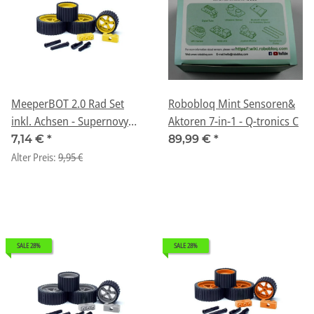
MeeperBOT 2.0 Rad Set
Robobloq Mint Sensoren&
inkl. Achsen - Supernovy
Aktoren 7-in-1 - Q-tronics C
Yellow
7,14 €
*
89,99 €
*
Alter Preis:
9,95 €
SALE 28%
SALE 28%