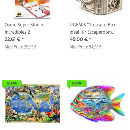
Osmo Super Studio
UGEARS "Treasure Box" -
Incredibles 2
ideal für Escaperoom
Aufgaben
22,61 €
*
45,00 €
*
Alter Preis:
29,99 €
Alter Preis:
54,90 €
SALE 26%
SALE 29%