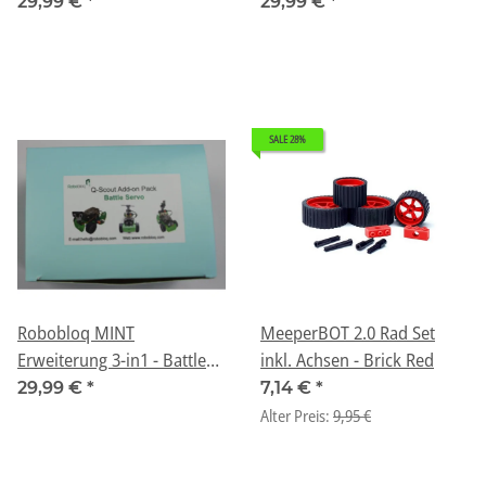
Myriapod Legion - passend
Lightning Bolt - passend für
29,99 €
*
29,99 €
*
für Q-Scout Roboter
Q-Scout Roboter
SALE 28%
Robobloq MINT
MeeperBOT 2.0 Rad Set
Erweiterung 3-in1 - Battle
inkl. Achsen - Brick Red
Servo Pack - passend für Q-
29,99 €
*
7,14 €
*
Scout Roboter
Alter Preis:
9,95 €