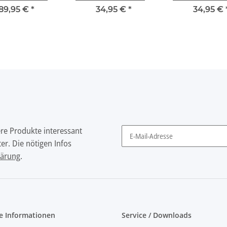
 - "Basicset"
Bot - "Begriffe und
Bot - "Lustige
89,95 €
*
34,95 €
*
34,95 €
Würfel"
ere Produkte interessant
er. Die nötigen Infos
Newsletter Abonnieren
lärung
.
e Informationen
Service / Downloads