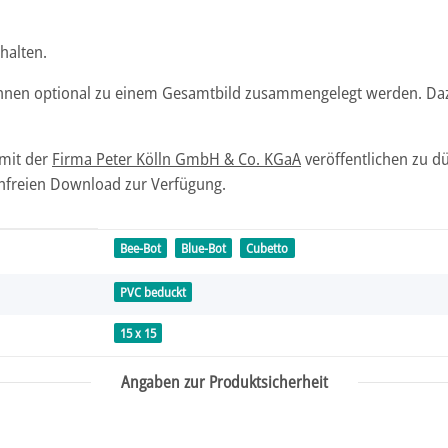
halten.
önnen optional zu einem Gesamtbild zusammengelegt werden. Daz
 mit der
Firma Peter Kölln GmbH & Co. KGaA
veröffentlichen zu dü
enfreien Download zur Verfügung.
Bee-Bot
Blue-Bot
Cubetto
PVC beduckt
15 x 15
Angaben zur Produktsicherheit