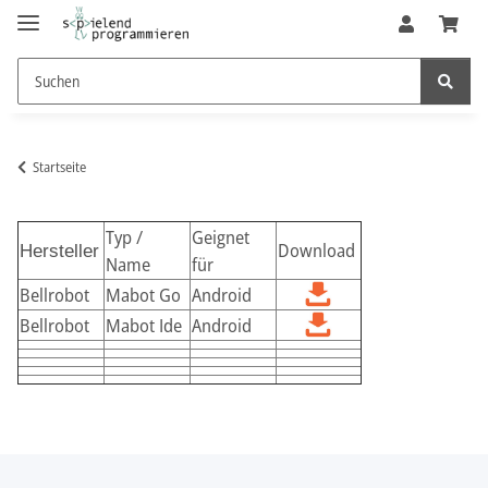
Startseite
Typ /
Geignet
Download
Hersteller
Name
für
Bellrobot
Mabot Go
Android
Bellrobot
Mabot Ide
Android