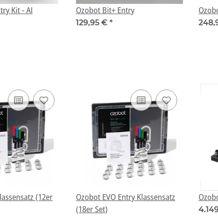
ry Kit - AI
Ozobot Bit+ Entry
Ozobo
129,95 €
*
248,
assensatz (12er
Ozobot EVO Entry Klassensatz
Ozobo
(18er Set)
4.14