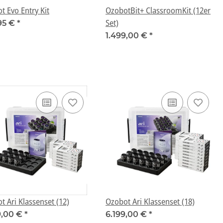
t Evo Entry Kit
OzobotBit+ ClassroomKit (12er
Set)
95 €
*
1.499,00 €
*
t Ari Klassenset (12)
Ozobot Ari Klassenset (18)
9,00 €
*
6.199,00 €
*