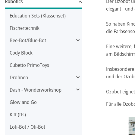
Der Ozobot un
Robotics
elegant - und
Education Sets (Klassenset)
So haben Kind
Fischertechnik
die Farbsens
Bee-Bot/Blue-Bot
Eine weitere,
Cody Block
am Bildschir
Cubetto PrimoToys
Insbesondere 
und der Ozob
Drohnen
Dash - Wonderworkshop
Ozobot eignet
Glow and Go
Für alle Ozob
Kitt (tts)
Loti-Bot / Oti-Bot