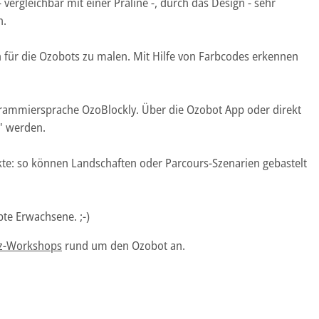
vergleichbar mit einer Praline -, durch das Design - sehr
n.
 für die Ozobots zu malen. Mit Hilfe von Farbcodes erkennen
ogrammiersprache OzoBlockly. Über die Ozobot App oder direkt
" werden.
ekte: so können Landschaften oder Parcours-Szenarien gebastelt
bte Erwachsene. ;-)
nz-Workshops
rund um den Ozobot an.