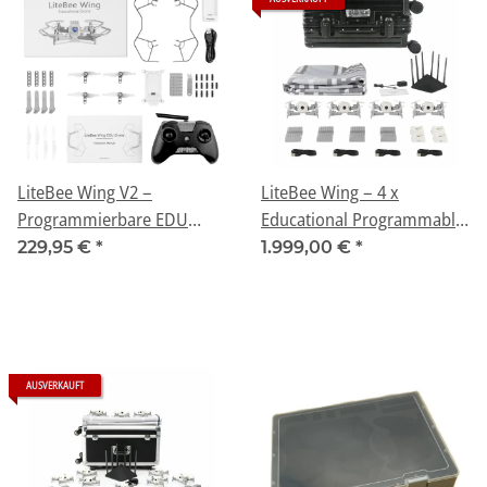
LiteBee Wing V2 –
LiteBee Wing – 4 x
Programmierbare EDU
Educational Programmable
Drohne
Drones - Classroom kit
229,95 €
*
1.999,00 €
*
AUSVERKAUFT