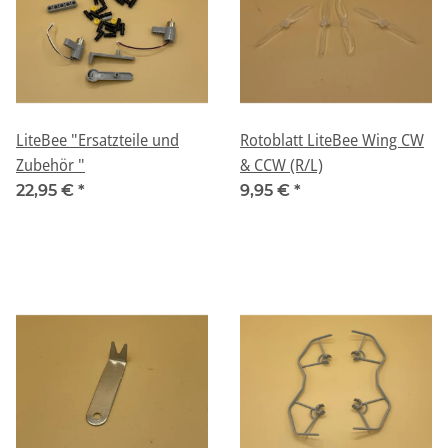
LiteBee "Ersatzteile und
Rotoblatt LiteBee Wing CW
Zubehör "
& CCW (R/L)
22,95 €
*
9,95 €
*