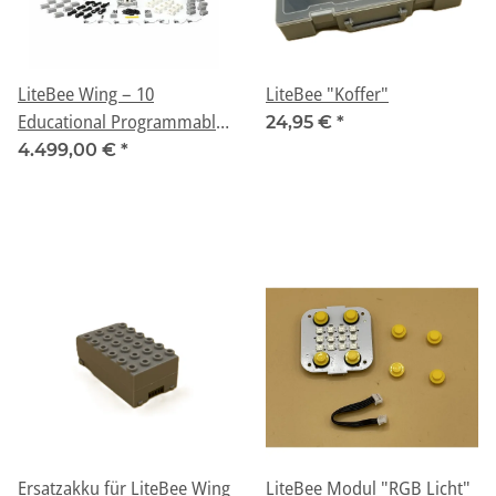
LiteBee Wing – 10
LiteBee "Koffer"
Educational Programmable
24,95 €
*
Drones - Classroom kit
4.499,00 €
*
Ersatzakku für LiteBee Wing
LiteBee Modul "RGB Licht"