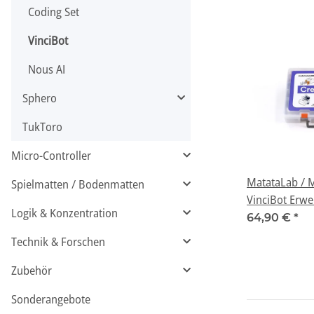
Coding Set
VinciBot
Nous AI
Sphero
TukToro
Micro-Controller
MatataLab / 
Spielmatten / Bodenmatten
VinciBot Erwe
Logik & Konzentration
Kit" ab 8 Jahr
64,90 €
*
Technik & Forschen
Zubehör
Sonderangebote