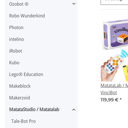
Ozobot ®
Robo Wunderkind
Photon
intelino
iRobot
Kubo
Lego® Education
MatataLab / 
Makeblock
VinciBot
Makerzoid
119,99 €
*
MatataStudio / Matatalab
Tale-Bot Pro