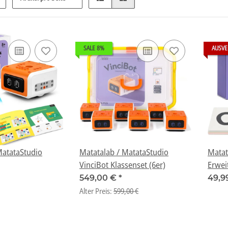
SALE 8%
AUSVE
MatataStudio
Matatalab / MatataStudio
Matat
VinciBot Klassenset (6er)
Erwei
Vision
549,00 €
*
49,9
Alter Preis:
599,00 €