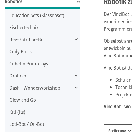
Robotik z
Robotics
Der VinciBot 
Education Sets (Klassenset)
experimentier
Fischertechnik
Programmierum
Bee-Bot/Blue-Bot
Ob selbstfahr
entwickeln au
Cody Block
VinciBot imme
Cubetto PrimoToys
VinciBot ist d
Drohnen
Schulen
Technikb
Dash - Wonderworkshop
Projekt
Glow and Go
VinciBot - wo
Kitt (tts)
Loti-Bot / Oti-Bot
Sortierung