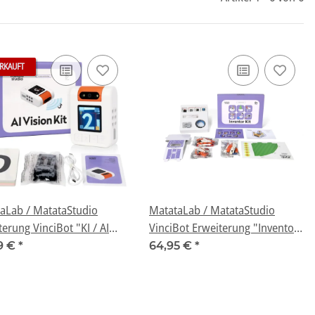
RKAUFT
aLab / MatataStudio
MatataLab / MatataStudio
terung VinciBot "KI / AI
VinciBot Erweiterung "Inventor
 Kit"
Kit"
9 €
*
64,95 €
*