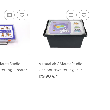
MatataStudio
MatataLab / MatataStudio
iterung "Creator
VinciBot Erweiterung "3-in-1
en
Smart Sports Kit"
179,90 €
*