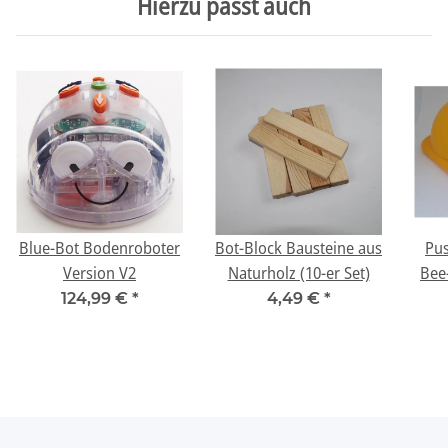
Hierzu passt auch
Blue-Bot Bodenroboter
Bot-Block Bausteine aus
Pus
Version V2
Naturholz (10-er Set)
Bee
124,99 €
*
4,49 €
*