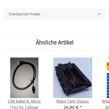
Download zum Produkt
Ähnliche Artikel
USB Kabel XL Micro
Robot Tank Chassis
Arbe
(1m) für Calliope
de
24,90 €
*