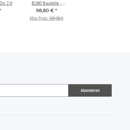
 zu WeDo 2.0
B280 Bauteile -
Kompatibel mit Wedo
*
98,80 €
*
45300
Alter Preis:
169,00 €
Abonnieren