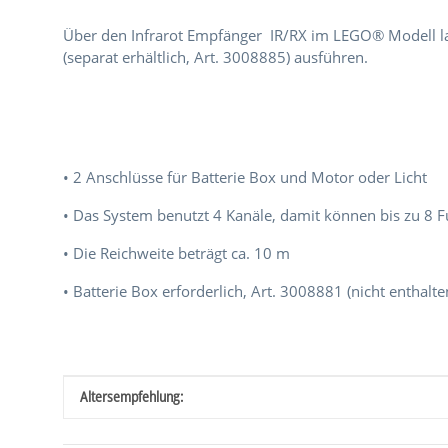
Über den Infrarot Empfänger IR/RX im LEGO® Modell lass
(separat erhältlich, Art. 3008885) ausführen.
• 2 Anschlüsse für Batterie Box und Motor oder Licht
• Das System benutzt 4 Kanäle, damit können bis zu 8 F
• Die Reichweite beträgt ca. 10 m
• Batterie Box erforderlich, Art. 3008881 (nicht enthalte
Produkteigenschaft
Wert
Altersempfehlung: