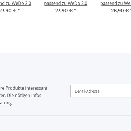
nd zu WeDo 2.0
passend zu WeDo 2.0
passend
23,90 €
*
23,90 €
*
28,90 €
ere Produkte interessant
er. Die nötigen Infos
Newsletter Abonnieren
lärung
.