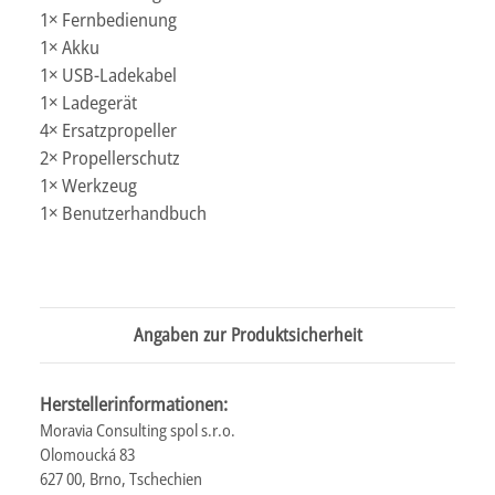
1× Fernbedienung
1× Akku
1× USB-Ladekabel
1× Ladegerät
4× Ersatzpropeller
2× Propellerschutz
1× Werkzeug
1× Benutzerhandbuch
Angaben zur Produktsicherheit
Herstellerinformationen:
Moravia Consulting spol s.r.o.
Olomoucká 83
627 00, Brno, Tschechien