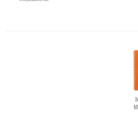
M
M
Cur
progr
mit