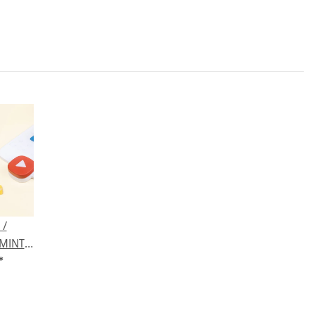
 /
 MINT
unst &
*
Add-on