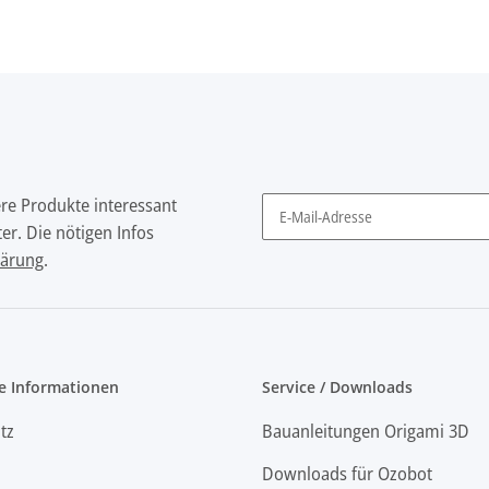
Musician "
dreichung für
er/-innen und
Eltern
ere Produkte interessant
er. Die nötigen Infos
Newsletter Abonnieren
lärung
.
e Informationen
Service / Downloads
tz
Bauanleitungen Origami 3D
Downloads für Ozobot