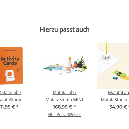
Hierzu passt auch
atataLab /
MatataLab /
MatataLab
atataStudio
MatataStudio MINT
MatataStudio
riculum Buch
Coding Set
Erweiterung "K
11,95 €
*
168,99 €
*
34,90 €
"Spielend
Geometrie" / 
Alter Preis:
189,00 €
ammieren lernen
"Artist"
 MatataLab -