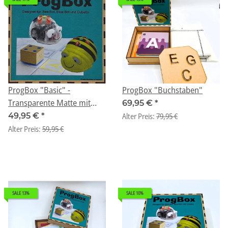
ProgBox "Basic" -
ProgBox "Buchstaben"
Transparente Matte mit
69,95 €
*
Einschubtaschen 6x6 (36
49,95 €
*
Alter Preis:
79,95 €
Felder)
Alter Preis:
59,95 €
SALE 13%
SALE 10%