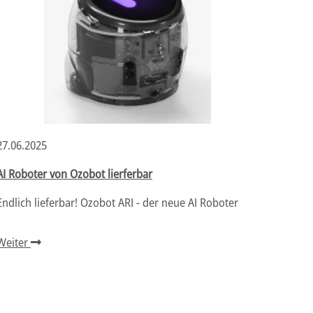
27.06.2025
09.05.
AI Roboter von Ozobot lierferbar
Preiss
Endlich lieferbar! Ozobot ARI - der neue AI Roboter
Jetzt 
für OZ
Weiter
Weite