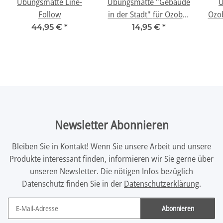
Übungsmatte Line-
Übungsmatte "Gebäude
Ü
Follow
in der Stadt" für Ozobot
Ozob
Bit 2.0 und EVO
44,95 €
*
14,95 €
*
Newsletter Abonnieren
Bleiben Sie in Kontakt! Wenn Sie unsere Arbeit und unsere
Produkte interessant finden, informieren wir Sie gerne über
unseren Newsletter. Die nötigen Infos bezüglich
Datenschutz finden Sie in der
Datenschutzerklärung
.
Abonnieren