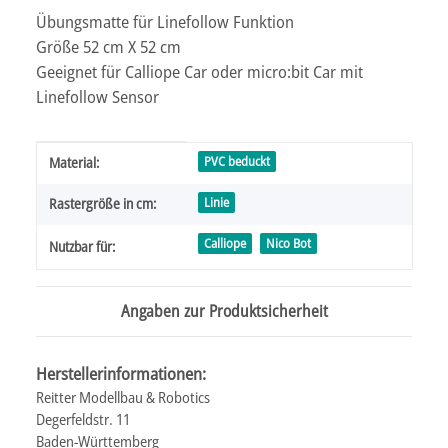
Übungsmatte für Linefollow Funktion
Größe 52 cm X 52 cm
Geeignet für Calliope Car oder micro:bit Car mit
Linefollow Sensor
Produkteigenschaft
Wert
PVC beduckt
Material:
Linie
Rastergröße in cm:
Calliope
Nico Bot
Nutzbar für:
Angaben zur Produktsicherheit
Herstellerinformationen:
Reitter Modellbau & Robotics
Degerfeldstr. 11
Baden-Württemberg