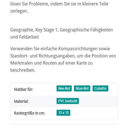
lösen Sie Probleme, indem Sie sie in kleinere Teile
zerlegen.
Geographie, Key Stage 1, Geographische Fähigkeiten
und Feldarbeit
Verwenden Sie einfache Kompassrichtungen sowie
Standort- und Richtungsangaben, um die Position von
Merkmalen und Routen auf einer Karte zu
beschreiben.
Produkteigenschaft
Wert
Bee-Bot
Blue-Bot
Cubetto
Nutzbar für:
PVC beduckt
Material:
15 x 15
Rastergröße in cm: