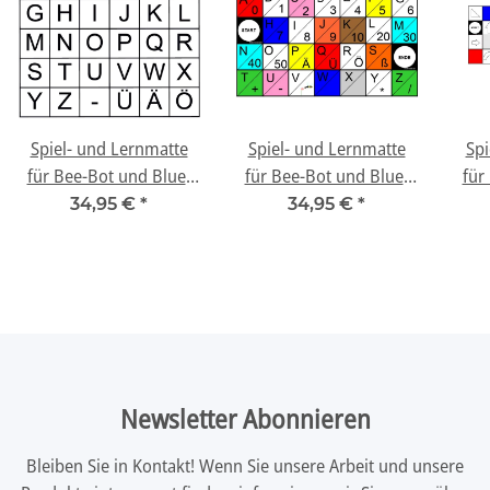
Spiel- und Lernmatte
Spiel- und Lernmatte
Spi
für Bee-Bot und Blue-
für Bee-Bot und Blue-
für
Bot - "Buchstaben"
Bot - "Buchstaben und
34,95 €
*
34,95 €
*
Zahlen"
Newsletter Abonnieren
Bleiben Sie in Kontakt! Wenn Sie unsere Arbeit und unsere