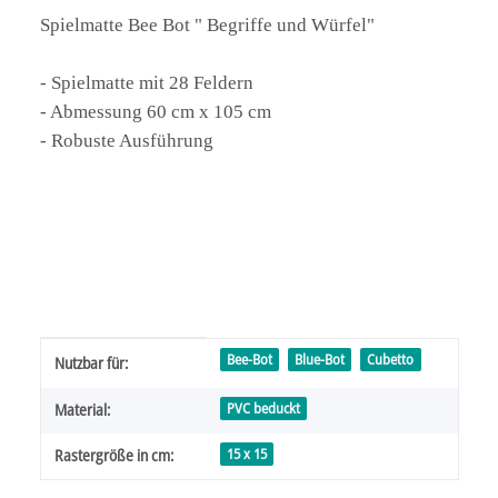
Spielmatte Bee Bot " Begriffe und Würfel"
- Spielmatte mit 28 Feldern
- Abmessung 60 cm x 105 cm
- Robuste Ausführung
Produkteigenschaft
Wert
Bee-Bot
Blue-Bot
Cubetto
Nutzbar für:
PVC beduckt
Material:
15 x 15
Rastergröße in cm: