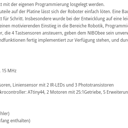
t mit der eigenen Programmierung losgelegt werden.
eile auf der Platine lässt sich der Roboter einfach löten. Eine B
 für Schritt. Insbesondere wurde bei der Entwicklung auf eine l
einen motivierenden Einstieg in die Bereiche Robotik, Programmi
ler, die 4 Tastsensoren ansteuern, geben dem NIBObee sein unve
ndfunktionen fertig implementiert zur Verfügung stehen, und durc
, 15 MHz
soren, Liniensensor mit 2 IR-LEDs und 3 Phototransistoren
ocontroller: ATtiny44, 2 Motoren mit 25:1Getriebe, 5 Erweiterung
hler)
fang enthalten)