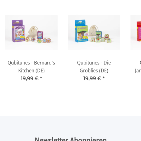
Qubitunes - Bernard's
Qubitunes - Die
Kitchen (DE)
Groblies (DE)
Ja
19,99 €
*
19,99 €
*
Newsletter Abonnieren