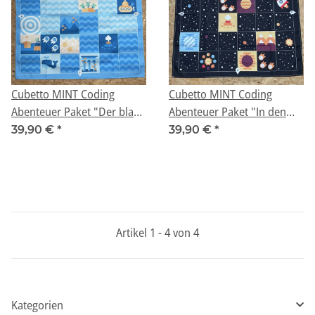
Cubetto MINT Coding
Cubetto MINT Coding
Abenteuer Paket "Der blaue
Abenteuer Paket "In den
Ozean" ab 3 Jahren
Tiefen des Weltraums" ab 3
39,90 €
*
39,90 €
*
(Geeignet für Montessori)
Jahren (Geeignet für
Montessori)
Artikel 1 - 4 von 4
Kategorien