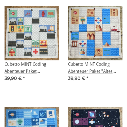
Cubetto MINT Coding
Cubetto MINT Coding
Abenteuer Paket
Abenteuer Paket "Altes
"Großstadt-Dschungel" ab
Ägypten" ab 3 Jahren
39,90 €
*
39,90 €
*
3 Jahren (Geeignet für
(Geeignet für Montessori)
Montessori)