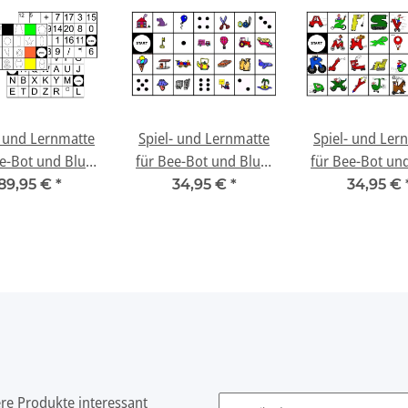
- und Lernmatte
Spiel- und Lernmatte
Spiel- und Ler
e-Bot und Blue-
für Bee-Bot und Blue-
für Bee-Bot un
 - "Basicset"
Bot - "Begriffe und
Bot - "Lustige
89,95 €
*
34,95 €
*
34,95 €
Würfel"
ere Produkte interessant