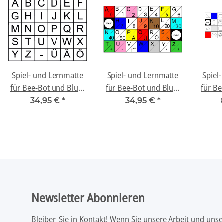
Spiel- und Lernmatte
Spiel- und Lernmatte
Spiel
für Bee-Bot und Blue-
für Bee-Bot und Blue-
für Be
Bot - "Buchstaben"
Bot - "Buchstaben und
Bot
34,95 €
*
34,95 €
*
Zahlen"
Newsletter Abonnieren
Bleiben Sie in Kontakt! Wenn Sie unsere Arbeit und uns