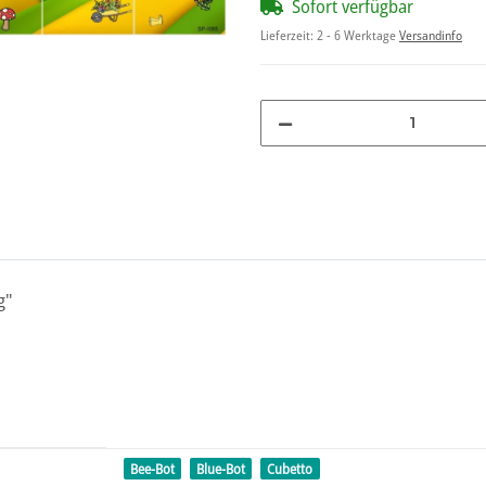
Sofort verfügbar
Lieferzeit:
2 - 6 Werktage
Versandinfo
g"
Bee-Bot
Blue-Bot
Cubetto