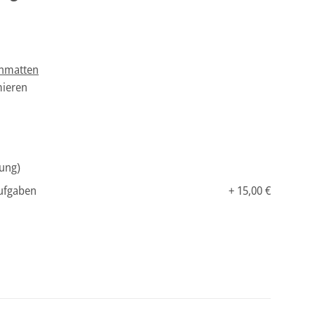
enmatten
ieren
tung)
Aufgaben
+ 15,00 €