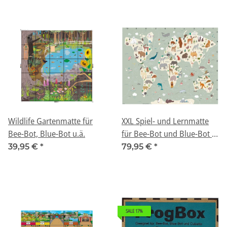
Wildlife Gartenmatte für
XXL Spiel- und Lernmatte
Bee-Bot, Blue-Bot u.ä.
für Bee-Bot und Blue-Bot -
"Tiere der Welt"
39,95 €
*
79,95 €
*
SALE 17%