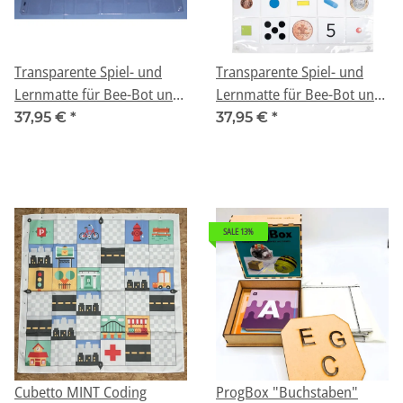
Transparente Spiel- und
Transparente Spiel- und
Lernmatte für Bee-Bot und
Lernmatte für Bee-Bot und
Blue-Bot (24Felder)
Blue-Bot (25Felder)
37,95 €
*
37,95 €
*
SALE 13%
Cubetto MINT Coding
ProgBox "Buchstaben"