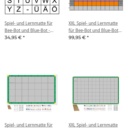
Spiel- und Lernmatte für
XXL Spiel- und Lernmatte
Bee-Bot und Blue-Bot -
für Bee-Bot und Blue-Bot
"Buchstaben"
Klassenset - "Rennen"
34,95 €
*
99,95 €
*
Spiel- und Lernmatte für
XXL Spiel- und Lernmatte