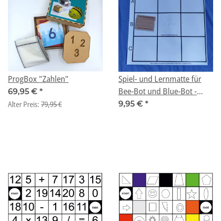
ProgBox "Zahlen"
Spiel- und Lernmatte für
Bee-Bot und Blue-Bot -
69,95 €
*
"Start"
Alter Preis:
79,95 €
9,95 €
*