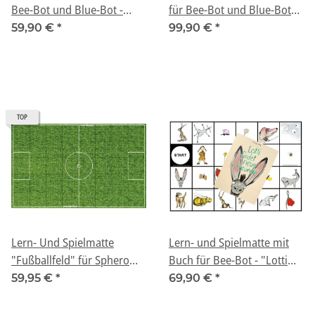
Bee-Bot und Blue-Bot -
für Bee-Bot und Blue-Bot
"Verkehrserziehung"
Klassenset -
59,90 €
*
99,90 €
*
"Verkehrserziehung"
TOP
Lern- Und Spielmatte
Lern- und Spielmatte mit
"Fußballfeld" für Sphero
Buch für Bee-Bot - "Lotti
mini und Bee-Bot / Blue-
findet neue Freunde"
59,95 €
*
69,90 €
*
Bot