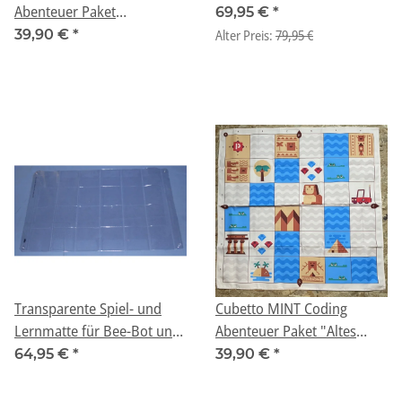
Abenteuer Paket
69,95 €
*
"Großstadt-Dschungel" ab
39,90 €
*
Alter Preis:
79,95 €
3 Jahren (Geeignet für
Montessori)
Transparente Spiel- und
Cubetto MINT Coding
Lernmatte für Bee-Bot und
Abenteuer Paket "Altes
Blue-Bot (64Felder)
Ägypten" ab 3 Jahren
64,95 €
*
39,90 €
*
(Geeignet für Montessori)