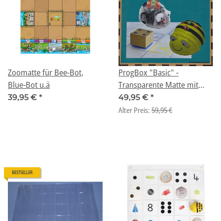
Zoomatte für Bee-Bot,
ProgBox "Basic" -
Blue-Bot u.ä
Transparente Matte mit
Einschubtaschen 6x6 (36
39,95 €
*
49,95 €
*
Felder)
Alter Preis:
59,95 €
BESTSELLER