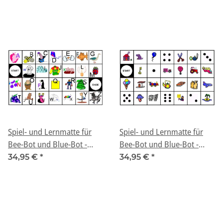
Spiel- und Lernmatte für
Spiel- und Lernmatte für
Bee-Bot und Blue-Bot -
Bee-Bot und Blue-Bot -
"Begriffe mit Buchstaben A-
"Begriffe und Würfel"
34,95 €
*
34,95 €
*
Z"