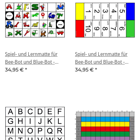
Spiel- und Lernmatte für
Spiel- und Lernmatte für
Bee-Bot und Blue-Bot -
Bee-Bot und Blue-Bot -
"Lustiges ABC"
"Zählen lernen - Deutsch
34,95 €
*
34,95 €
*
und Englisch"