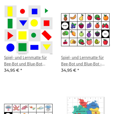
Spiel- und Lernmatte für
Spiel- und Lernmatte für
Bee-Bot und Blue-Bot
Bee-Bot und Blue-Bot -
"Formen und Farben"
"Obst und Früchte"
34,95 €
*
34,95 €
*