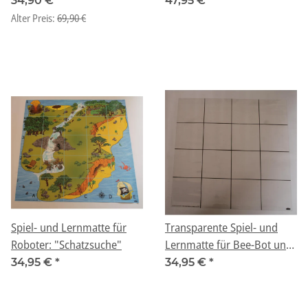
34,90 €
*
47,95 €
*
einem Druckfehler
Alter Preis:
69,90 €
Spiel- und Lernmatte für
Transparente Spiel- und
Roboter: "Schatzsuche"
Lernmatte für Bee-Bot und
Blue-Bot zum Auflegen
34,95 €
*
34,95 €
*