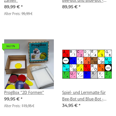
Zahlen"
Bee-Bot und Blue-Bot -
"Basicset"
89,99 €
*
89,95 €
*
Alter Preis:
99,99 €
SALE 17%
ProgBox "2D Formen"
Spiel- und Lernmatte für
Bee-Bot und Blue-Bot -
99,95 €
*
"Buchstaben und Zahlen"
Alter Preis:
119,95 €
34,95 €
*