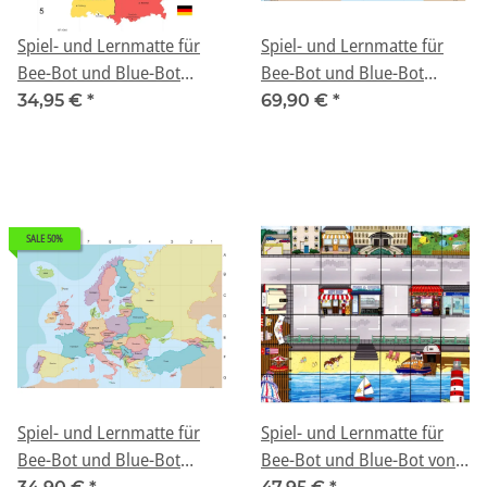
Spiel- und Lernmatte für
Spiel- und Lernmatte für
Bee-Bot und Blue-Bot
Bee-Bot und Blue-Bot
"Deutschland" klein
"Europa" groß
34,95 €
*
69,90 €
*
SALE 50%
Spiel- und Lernmatte für
Spiel- und Lernmatte für
Bee-Bot und Blue-Bot
Bee-Bot und Blue-Bot von
"Europa" groß B-Ware mit
TTS "Seaside Mat"