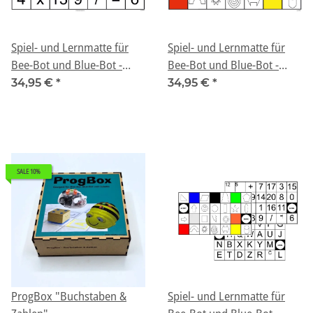
Spiel- und Lernmatte für
Spiel- und Lernmatte für
Bee-Bot und Blue-Bot -
Bee-Bot und Blue-Bot -
"Rechnen"
"Formen und Farben"
34,95 €
*
34,95 €
*
SALE 10%
ProgBox "Buchstaben &
Spiel- und Lernmatte für