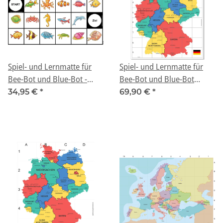
Spiel- und Lernmatte für
Spiel- und Lernmatte für
Bee-Bot und Blue-Bot -
Bee-Bot und Blue-Bot
"Tiere im Meer"
"Deutschland" groß
34,95 €
*
69,90 €
*