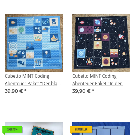
Cubetto MINT Coding
Cubetto MINT Coding
Abenteuer Paket "Der blaue
Abenteuer Paket "In den
Ozean" ab 3 Jahren
Tiefen des Weltraums" ab 3
39,90 €
*
39,90 €
*
(Geeignet für Montessori)
Jahren (Geeignet für
Montessori)
SALE 13%
BESTSELLER